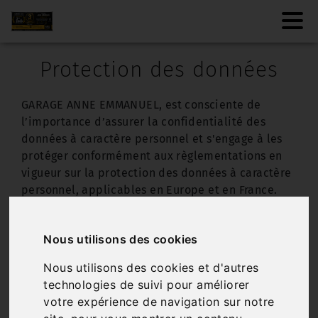
Protection des données
GARAGE ANNE EMMANUEL, est consciente de
l’importance d’assurer la confidentialité des
données à caractère personnel et s'engage à les
protéger conformément aux règlementations en
vigueur sur la protection des données à caractère
personnel, applicables en Europe et en France.
Cette politique de protection des données
personnelles a pour objectif d’informer les
Nous utilisons des cookies
utilisateurs sur les engagements et mesures
pratiques pris par GARAGE ANNE EMMANUEL afin
Nous utilisons des cookies et d'autres
de veiller au respect de leurs données à caractère
technologies de suivi pour améliorer
personnel lors de l’utilisation de son site internet
votre expérience de navigation sur notre
url site, ci-après dénommé « le Site ». Un «